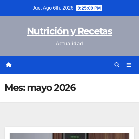
Saltar
Jue. Ago 6th, 2026
9:25:09 PM
al
contenido
Nutrición y Recetas
Actualidad
Mes:
mayo 2026